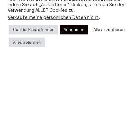
Indem Sie auf „Akzeptieren“ klicken, stimmen Sie der
Verwendung ALLER Cookies zu.
Verkaufe meine persönlichen Daten nicht
.
Cookie-Einstellungen
Annehmen
Alle akzeptieren
Alles ablehnen
Ig.
/
Yt.
/
Fb.
Shop
Magazine
EUR (€)