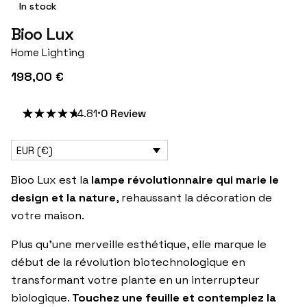
In stock
Bioo Lux
Home Lighting
198,00
€
4.81
0
Review
4.81
5
32
out
of
based
on
EUR (€)
customer
ratings
Bioo Lux est la
lampe révolutionnaire qui marie le
design et la nature
, rehaussant la décoration de
votre maison.
Plus qu’une merveille esthétique, elle marque le
début de la révolution biotechnologique en
transformant votre plante en un interrupteur
biologique.
Touchez une feuille et contemplez la