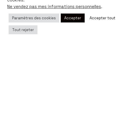
cookies.
Ne vendez pas mes informations personnelles
.
Paramètres des cookies
Accepter
Accepter tout
198,00
€
Tout rejeter
Home Lighting
Ajouter au panier
Ig.
/
Yt.
/
Fb.
Boutique
Magazine