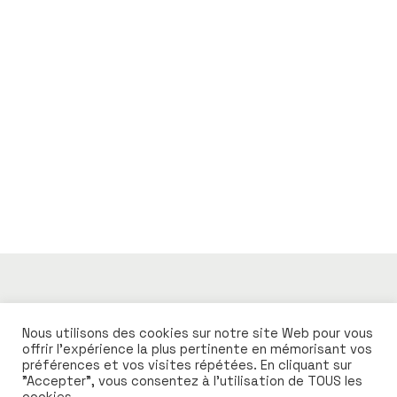
était :
est :
594,00 €.
381,00 €.
Name
*
Email
*
Enregistrer mon nom, mon e-mail et mon site dans le
navigateur pour mon prochain commentaire.
Submit Review
Nous utilisons des cookies sur notre site Web pour vous
offrir l'expérience la plus pertinente en mémorisant vos
préférences et vos visites répétées. En cliquant sur
"Accepter", vous consentez à l'utilisation de TOUS les