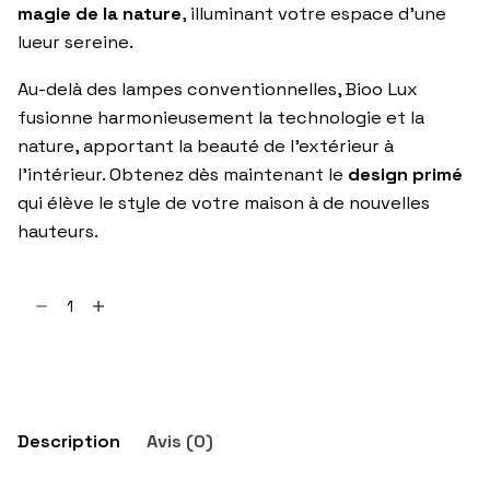
magie de la nature
, illuminant votre espace d’une
lueur sereine.
Au-delà des lampes conventionnelles, Bioo Lux
fusionne harmonieusement la technologie et la
nature, apportant la beauté de l’extérieur à
l’intérieur. Obtenez dès maintenant le
design primé
qui élève le style de votre maison à de nouvelles
hauteurs.
quantité
de
Bioo
Ajouter au panier
Lux
Description
Avis (0)