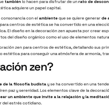
que
también
lo hacen para disfrutar de un
rato de descon
tética adquiere un papel capital.
en consonancia con el
ambiente
que se quiere generar
de 
n para centros de estética se ha convertido en una elecc
. El diseño en la decoración zen apuesta por crear espaci
tos del diseño orgánico como el uso de elementos natural
oración zen para centros de estética, detallando sus pr
o estética para conseguir una atmósfera de armonía, tran
ración zen?
e de la
filosofía budista
y se ha convertido en una tenden
iren paz y serenidad. Los elementos clave de la decoraci
ear un ambiente que invite a la relajación y la meditaci
 del estrés cotidiano.