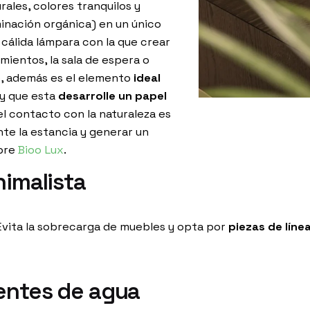
rales, colores tranquilos y
minación orgánica) en un único
 cálida lámpara con la que crear
mientos, la sala de espera o
o, además es el elemento
ideal
y que esta
desarrolle un papel
 el contacto con la naturaleza es
nte la estancia y generar un
ubre
Bioo Lux
.
nimalista
. Evita la sobrecarga de muebles y opta por
piezas de líne
uentes de agua