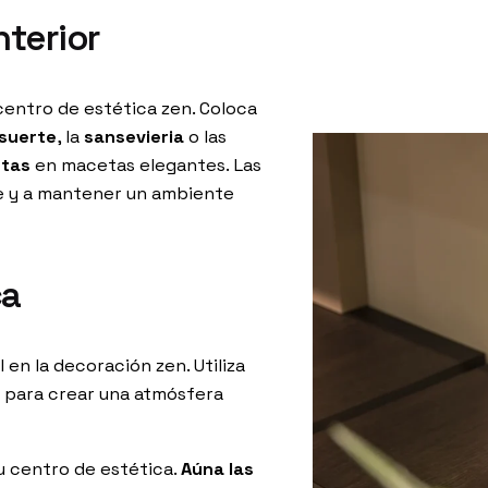
nterior
 centro de estética zen. Coloca
suerte
, la
sansevieria
o las
ntas
en macetas elegantes. Las
re y a mantener un ambiente
ca
 en la decoración zen. Utiliza
s para crear una atmósfera
u centro de estética.
Aúna las