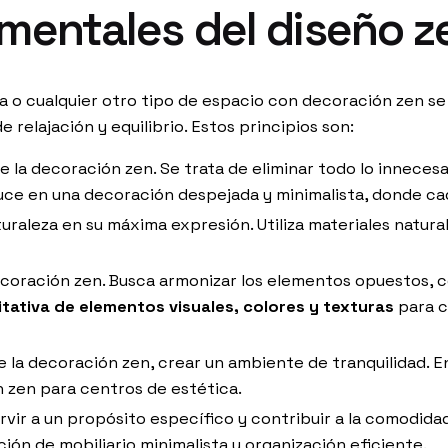
mentales del diseño z
a o cualquier otro tipo de espacio con decoración zen se
relajación y equilibrio. Estos principios son:
 de la decoración zen. Se trata de eliminar todo lo innece
duce en una decoración despejada y minimalista, donde ca
aturaleza en su máxima expresión. Utiliza materiales natur
 decoración zen. Busca armonizar los elementos opuestos, c
itativa de elementos visuales, colores y texturas
para c
 de la decoración zen, crear un ambiente de tranquilidad.
n zen para centros de estética.
vir a un propósito específico y contribuir a la comodidad
ción de mobiliario minimalista y organización eficiente.