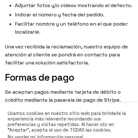
Adjuntar fotos y/o vídeos mostrando el defecto.
Indicar el número y fecha del pedido.
Facilitar nombre y un teléfono en el que poder
localizarle.
Una vez recibida la reclamación, nuestro equipo de
atención al cliente se pondrá en contacto para
facilitar una solución satisfactoria.
Formas de pago
Se aceptan pagos mediante tarjeta de débito o
crédito mediante la pasarela de pago de Stripe.
De esta forma la selección del medio de pago y la
Usamos cookies en nuestro sitio web para brindarle la
experiencia más relevante recordando sus
introducción de datos se llevarán a cabo en un
preferencias y visitas repetidas. Al hacer clic en
entorno seguro. Los pagos serán encriptados
"Aceptar", acepta el uso de TODAS las cookies.
mediante tecnología segura utilizando mecanismos
No vender mi información personal
.