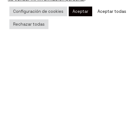
de autenticación como el 3D Secure, donde el banco
Configuración de cookies
Aceptar
Aceptar todas
de la tarjeta solicita directamente al titular un dato
secreto que permite dotar de más seguridad a las
Rechazar todas
compras.