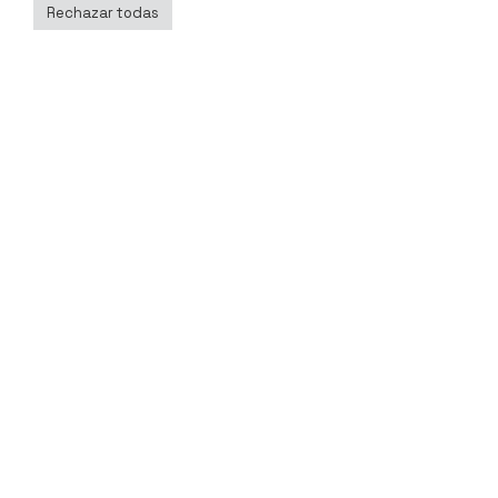
Ig.
/
Yt.
/
Fb.
Rechazar todas
Tienda
Magazine
EUR (€)
Atención al cliente