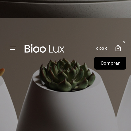
0
0,00
€
Comprar