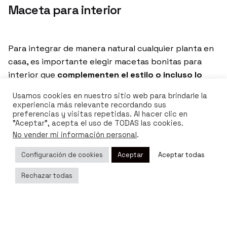
Maceta para interior
Para integrar de manera natural cualquier planta en
casa, es importante elegir macetas bonitas para
interior que
complementen el estilo o incluso lo
mejoren con un concepto diferente, tal como lo
Usamos cookies en nuestro sitio web para brindarle la
hace
Bioo Lux
.
experiencia más relevante recordando sus
preferencias y visitas repetidas. Al hacer clic en
Al seleccionar macetas para suculentas, considera el
"Aceptar", acepta el uso de TODAS las cookies.
No vender mi información personal
.
tamaño, la forma y el material. Opta por materiales
como cerámica o terracota que ofrecen durabilidad
Configuración de cookies
Aceptar
Aceptar todas
y excelentes propiedades de retención de humedad.
Con una amplia variedad de colores y diseños
Rechazar todas
disponibles, puedes encontrar macetas de interior
que se integren perfectamente con tu estilo
personal. Deja que tu creatividad brille al crear un