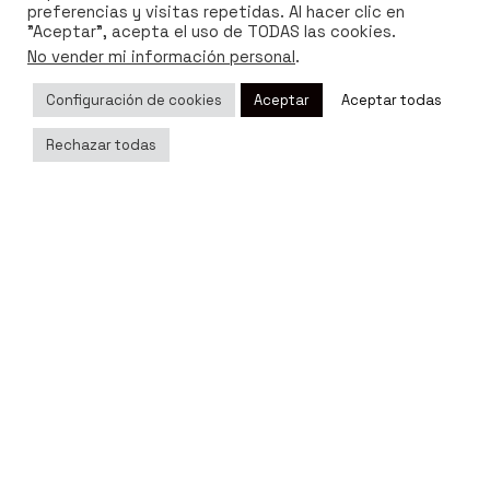
preferencias y visitas repetidas. Al hacer clic en
"Aceptar", acepta el uso de TODAS las cookies.
No vender mi información personal
.
Configuración de cookies
Aceptar
Aceptar todas
Rechazar todas
marzo 27, 2024
9 min read
Consejos para iluminar correctamente tu
hogar